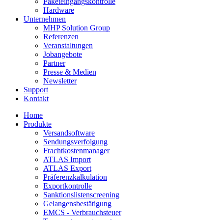
Paketeingangskontrolle
Hardware
Unternehmen
MHP Solution Group
Referenzen
Veranstaltungen
Jobangebote
Partner
Presse & Medien
Newsletter
Support
Kontakt
Home
Produkte
Versandsoftware
Sendungsverfolgung
Frachtkostenmanager
ATLAS Import
ATLAS Export
Präferenzkalkulation
Exportkontrolle
Sanktionslistenscreening
Gelangensbestätigung
EMCS - Verbrauchsteuer