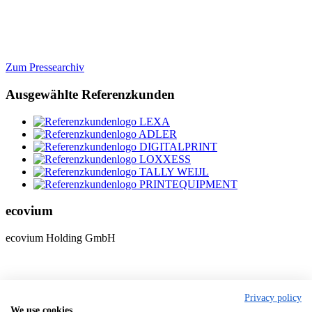
Zum Pressearchiv
Ausgewählte Referenzkunden
ecovium
ecovium Holding GmbH
Justus-von-Liebig-Str. 3
Privacy policy
31535 Neustadt
We use cookies