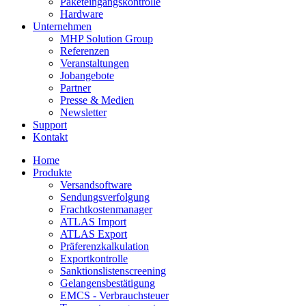
Paketeingangskontrolle
Hardware
Unternehmen
MHP Solution Group
Referenzen
Veranstaltungen
Jobangebote
Partner
Presse & Medien
Newsletter
Support
Kontakt
Home
Produkte
Versandsoftware
Sendungsverfolgung
Frachtkostenmanager
ATLAS Import
ATLAS Export
Präferenzkalkulation
Exportkontrolle
Sanktionslistenscreening
Gelangensbestätigung
EMCS - Verbrauchsteuer